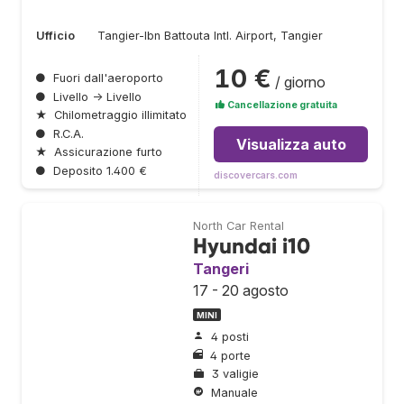
Ufficio
Tangier-Ibn Battouta Intl. Airport, Tangier
10 €
●
Fuori dall'aeroporto
/ giorno
●
Livello → Livello
Cancellazione gratuita
★
Chilometraggio illimitato
●
R.C.A.
Visualizza auto
★
Assicurazione furto
●
Deposito 1.400 €
discovercars.com
North Car Rental
Hyundai i10
Tangeri
17 - 20 agosto
MINI
4 posti
4 porte
3 valigie
Manuale