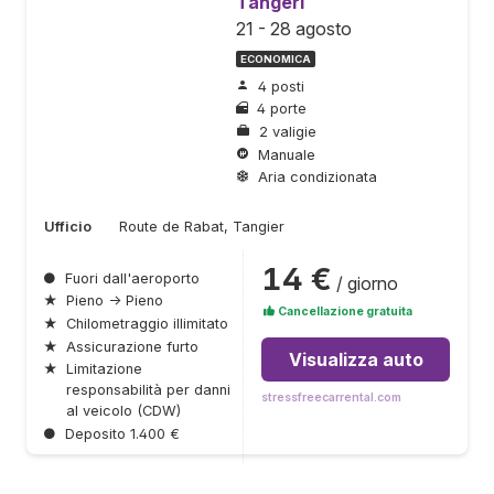
Tangeri
21 - 28 agosto
ECONOMICA
4 posti
4 porte
2 valigie
Manuale
Aria condizionata
Ufficio
Route de Rabat, Tangier
14 €
●
Fuori dall'aeroporto
/ giorno
★
Pieno → Pieno
Cancellazione gratuita
★
Chilometraggio illimitato
★
Assicurazione furto
Visualizza auto
★
Limitazione
responsabilità per danni
stressfreecarrental.com
al veicolo (CDW)
●
Deposito 1.400 €