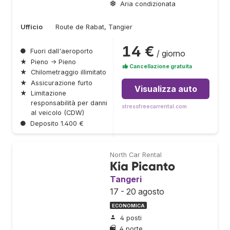
Aria condizionata
Ufficio
Route de Rabat, Tangier
14 €
●
Fuori dall'aeroporto
/ giorno
★
Pieno → Pieno
Cancellazione gratuita
★
Chilometraggio illimitato
★
Assicurazione furto
Visualizza auto
★
Limitazione
responsabilità per danni
stressfreecarrental.com
al veicolo (CDW)
●
Deposito 1.400 €
North Car Rental
Kia Picanto
Tangeri
17 - 20 agosto
ECONOMICA
4 posti
4 porte