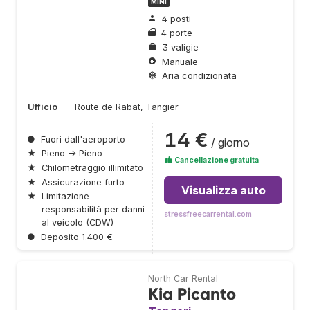
MINI
4 posti
4 porte
3 valigie
Manuale
Aria condizionata
Ufficio
Route de Rabat, Tangier
14 €
●
Fuori dall'aeroporto
/ giorno
★
Pieno → Pieno
Cancellazione gratuita
★
Chilometraggio illimitato
★
Assicurazione furto
Visualizza auto
★
Limitazione
responsabilità per danni
stressfreecarrental.com
al veicolo (CDW)
●
Deposito 1.400 €
North Car Rental
Kia Picanto