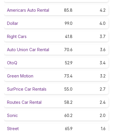
Americars Auto Rental
85.8
4.2
Dollar
99.0
4.0
Right Cars
41.8
3.7
Auto Union Car Rental
70.6
3.6
OtoQ
52.9
3.4
Green Motion
73.4
3.2
SurPrice Car Rentals
55.0
2.7
Routes Car Rental
58.2
2.4
Sonic
60.2
2.0
Street
65.9
1.6