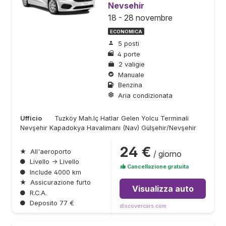
Nevsehir
18 - 28 novembre
ECONOMICA
5 posti
4 porte
2 valigie
Manuale
Benzina
Aria condizionata
Ufficio
Tuzköy Mah.Iç Hatlar Gelen Yolcu Terminali
Nevşehir Kapadokya Havalimanı (Nav) Gülşehir/Nevşehir
24 €
★
All'aeroporto
/ giorno
●
Livello → Livello
Cancellazione gratuita
●
Include 4000 km
★
Assicurazione furto
Visualizza auto
●
R.C.A.
●
Deposito 77 €
discovercars.com