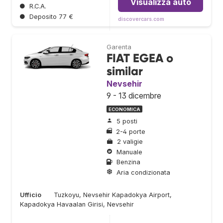
Visualizza auto
●
R.C.A.
●
Deposito 77 €
discovercars.com
Garenta
FIAT EGEA o
similar
Nevsehir
9 - 13 dicembre
ECONOMICA
5 posti
2-4 porte
2 valigie
Manuale
Benzina
Aria condizionata
Ufficio
Tuzkoyu, Nevsehir Kapadokya Airport,
Kapadokya Havaalan Girisi, Nevsehir