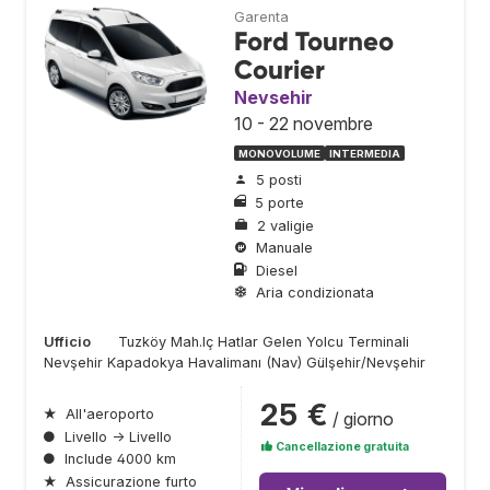
Garenta
Ford Tourneo
Courier
Nevsehir
10 - 22 novembre
MONOVOLUME
INTERMEDIA
5 posti
5 porte
2 valigie
Manuale
Diesel
Aria condizionata
Ufficio
Tuzköy Mah.Iç Hatlar Gelen Yolcu Terminali
Nevşehir Kapadokya Havalimanı (Nav) Gülşehir/Nevşehir
25 €
★
All'aeroporto
/ giorno
●
Livello → Livello
Cancellazione gratuita
●
Include 4000 km
★
Assicurazione furto