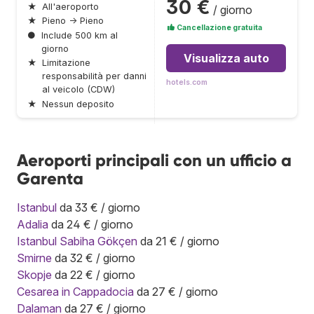
30 €
★
All'aeroporto
/ giorno
★
Pieno → Pieno
Cancellazione gratuita
●
Include 500 km al
giorno
Visualizza auto
★
Limitazione
responsabilità per danni
hotels.com
al veicolo (CDW)
★
Nessun deposito
Aeroporti principali con un ufficio a
Garenta
Istanbul
da 33 € / giorno
Adalia
da 24 € / giorno
Istanbul Sabiha Gökçen
da 21 € / giorno
Smirne
da 32 € / giorno
Skopje
da 22 € / giorno
Cesarea in Cappadocia
da 27 € / giorno
Dalaman
da 27 € / giorno