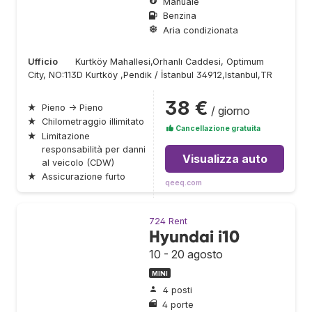
Manuale
Benzina
Aria condizionata
Ufficio
Kurtköy Mahallesi,Orhanlı Caddesi, Optimum
City, NO:113D Kurtköy ,Pendik / İstanbul 34912,Istanbul,TR
38 €
★
Pieno → Pieno
/ giorno
★
Chilometraggio illimitato
Cancellazione gratuita
★
Limitazione
responsabilità per danni
Visualizza auto
al veicolo (CDW)
★
Assicurazione furto
qeeq.com
724 Rent
Hyundai i10
10 - 20 agosto
MINI
4 posti
4 porte