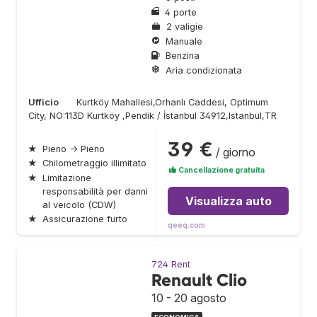
4 porte
2 valigie
Manuale
Benzina
Aria condizionata
Ufficio
Kurtköy Mahallesi,Orhanlı Caddesi, Optimum
City, NO:113D Kurtköy ,Pendik / İstanbul 34912,Istanbul,TR
39 €
★
Pieno → Pieno
/ giorno
★
Chilometraggio illimitato
Cancellazione gratuita
★
Limitazione
responsabilità per danni
Visualizza auto
al veicolo (CDW)
★
Assicurazione furto
qeeq.com
724 Rent
Renault Clio
10 - 20 agosto