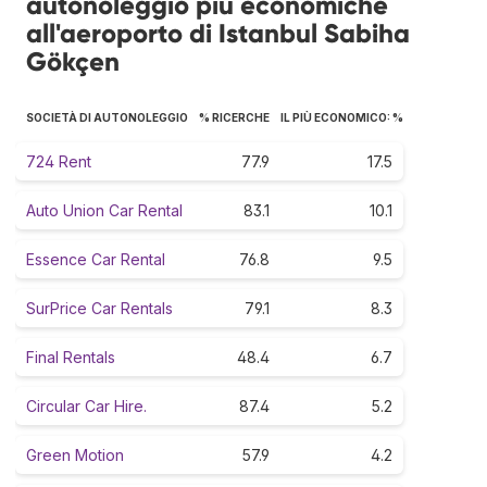
autonoleggio più economiche
all'aeroporto di Istanbul Sabiha
Gökçen
SOCIETÀ DI AUTONOLEGGIO
% RICERCHE
IL PIÙ ECONOMICO: %
724 Rent
77.9
17.5
Auto Union Car Rental
83.1
10.1
Essence Car Rental
76.8
9.5
SurPrice Car Rentals
79.1
8.3
Final Rentals
48.4
6.7
Circular Car Hire.
87.4
5.2
Green Motion
57.9
4.2