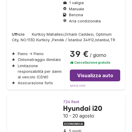
1 valigia
Manuale
Benzina
Aria condizionata
Ufficio
Kurtköy Mahallesi,Orhanlı Caddesi, Optimum
City, NO:113D Kurtköy ,Pendik / İstanbul 34912,Istanbul,TR
39 €
★
Pieno → Pieno
/ giorno
★
Chilometraggio illimitato
Cancellazione gratuita
★
Limitazione
responsabilità per danni
Visualizza auto
al veicolo (CDW)
★
Assicurazione furto
qeeq.com
724 Rent
Hyundai i20
10 - 20 agosto
ECONOMICA
5 posti