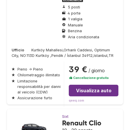
ECONOMICA
5 posti
4 porte
1 valigia
Manuale
Benzina
Aria condizionata
Ufficio
Kurtköy Mahallesi,Orhanlı Caddesi, Optimum
City, NO:113D Kurtköy ,Pendik / İstanbul 34912,Istanbul,TR
39 €
★
Pieno → Pieno
/ giorno
★
Chilometraggio illimitato
Cancellazione gratuita
★
Limitazione
responsabilità per danni
Visualizza auto
al veicolo (CDW)
★
Assicurazione furto
qeeq.com
Sixt
Renault Clio