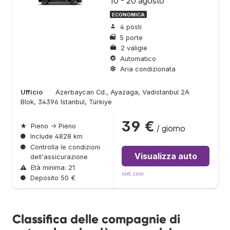
10 - 20 agosto
ECONOMICA
4 posti
5 porte
2 valigie
Automatico
Aria condizionata
Ufficio
Azerbaycan Cd., Ayazaga, Vadistanbul 2A
Blok, 34396 Istanbul, Türkiye
39 €
★
Pieno → Pieno
/ giorno
●
Include 4828 km
●
Controlla le condizioni
Visualizza auto
dell'assicurazione
⚠
Età minima: 21
sixt.com
●
Deposito 50 €
Classifica delle compagnie di