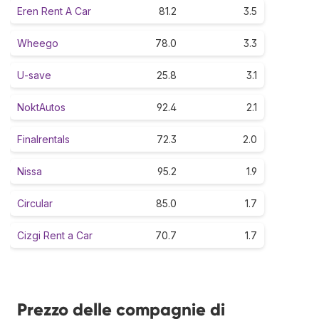
Eren Rent A Car
81.2
3.5
Wheego
78.0
3.3
U-save
25.8
3.1
NoktAutos
92.4
2.1
Finalrentals
72.3
2.0
Nissa
95.2
1.9
Circular
85.0
1.7
Cizgi Rent a Car
70.7
1.7
Prezzo delle compagnie di