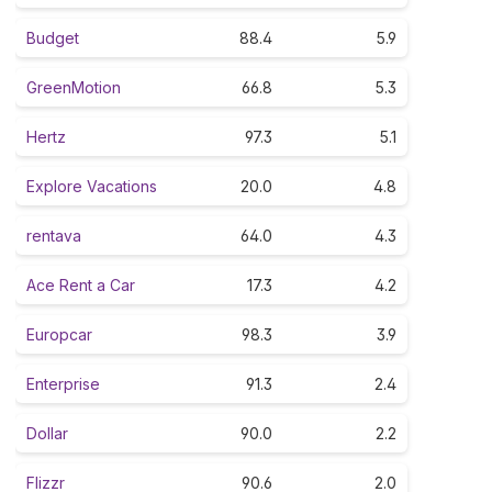
Budget
88.4
5.9
GreenMotion
66.8
5.3
Hertz
97.3
5.1
Explore Vacations
20.0
4.8
rentava
64.0
4.3
Ace Rent a Car
17.3
4.2
Europcar
98.3
3.9
Enterprise
91.3
2.4
Dollar
90.0
2.2
Flizzr
90.6
2.0