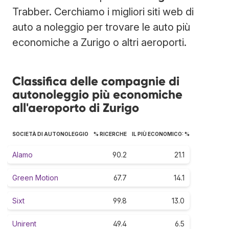
Trabber. Cerchiamo i migliori siti web di
auto a noleggio per trovare le auto più
economiche a Zurigo o altri aeroporti.
Classifica delle compagnie di
autonoleggio più economiche
all'aeroporto di Zurigo
SOCIETÀ DI AUTONOLEGGIO
% RICERCHE
IL PIÙ ECONOMICO: %
Alamo
90.2
21.1
Green Motion
67.7
14.1
Sixt
99.8
13.0
Unirent
49.4
6.5