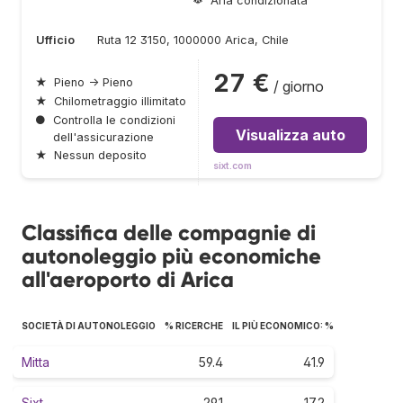
Aria condizionata
Ufficio
Ruta 12 3150, 1000000 Arica, Chile
27 €
★
Pieno → Pieno
/ giorno
★
Chilometraggio illimitato
●
Controlla le condizioni
Visualizza auto
dell'assicurazione
★
Nessun deposito
sixt.com
Classifica delle compagnie di
autonoleggio più economiche
all'aeroporto di Arica
SOCIETÀ DI AUTONOLEGGIO
% RICERCHE
IL PIÙ ECONOMICO: %
Mitta
59.4
41.9
Sixt
29.1
17.2