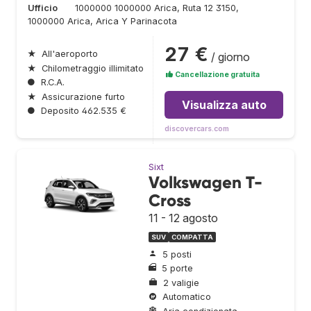
Ufficio
1000000 1000000 Arica, Ruta 12 3150,
1000000 Arica, Arica Y Parinacota
27 €
★
All'aeroporto
/ giorno
★
Chilometraggio illimitato
Cancellazione gratuita
●
R.C.A.
★
Assicurazione furto
Visualizza auto
●
Deposito 462.535 €
discovercars.com
Sixt
Volkswagen T-
Cross
11 - 12 agosto
SUV
COMPATTA
5 posti
5 porte
2 valigie
Automatico