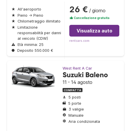
26 €
★
All'aeroporto
/ giorno
★
Pieno → Pieno
Cancellazione gratuita
★
Chilometraggio illimitato
★
Limitazione
Visualizza auto
responsabilità per danni
al veicolo (CDW)
rentcars.com
⚠
Età minima: 25
●
Deposito 550.000 €
West Rent A Car
Suzuki Baleno
11 - 14 agosto
COMPATTA
5 posti
5 porte
3 valigie
Manuale
Aria condizionata