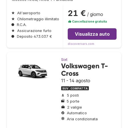
21 €
★
All'aeroporto
/ giorno
★
Chilometraggio illimitato
Cancellazione gratuita
●
R.C.A.
★
Assicurazione furto
Visualizza auto
●
Deposito 473.037 €
discovercars.com
Sixt
Volkswagen T-
Cross
11 - 14 agosto
SUV
COMPATTA
5 posti
5 porte
2 valigie
Automatico
Aria condizionata