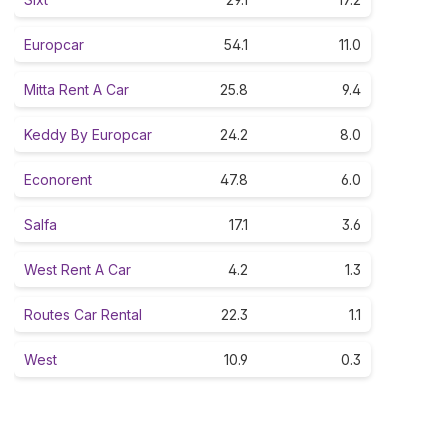
Europcar
54.1
11.0
Mitta Rent A Car
25.8
9.4
Keddy By Europcar
24.2
8.0
Econorent
47.8
6.0
Salfa
17.1
3.6
West Rent A Car
4.2
1.3
Routes Car Rental
22.3
1.1
West
10.9
0.3