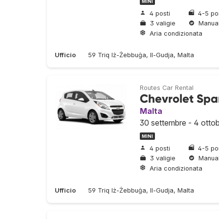
MINI
4 posti
4-5 po
3 valigie
Manua
Aria condizionata
Ufficio
59 Triq Iż-Żebbuġa, Il-Gudja, Malta
Routes Car Rental
Chevrolet Spa
Malta
30 settembre - 4 otto
MINI
4 posti
4-5 po
3 valigie
Manua
Aria condizionata
Ufficio
59 Triq Iż-Żebbuġa, Il-Gudja, Malta