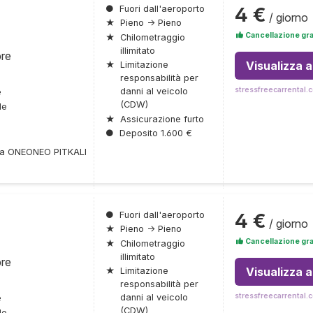
4 €
●
Fuori dall'aeroporto
/ giorno
★
Pieno → Pieno
Cancellazione gra
★
Chilometraggio
illimitato
bre
Visualizza 
★
Limitazione
responsabilità per
stressfreecarrental.
danni al veicolo
e
(CDW)
le
★
Assicurazione furto
●
Deposito 1.600 €
lta ONEONEO PITKALI
4 €
●
Fuori dall'aeroporto
/ giorno
★
Pieno → Pieno
Cancellazione gra
★
Chilometraggio
illimitato
bre
Visualizza 
★
Limitazione
responsabilità per
stressfreecarrental.
danni al veicolo
e
(CDW)
le