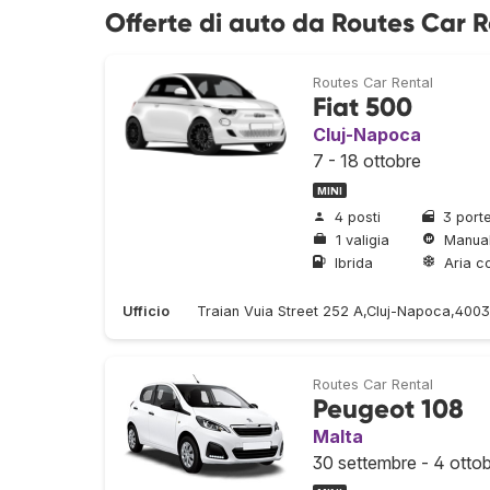
Offerte di auto da Routes Car R
Routes Car Rental
Fiat 500
Cluj-Napoca
7 - 18 ottobre
MINI
4 posti
3 port
1 valigia
Manua
Ibrida
Aria c
Ufficio
Traian Vuia Street 252 A,Cluj-Napoca,400
Routes Car Rental
Peugeot 108
Malta
30 settembre - 4 otto