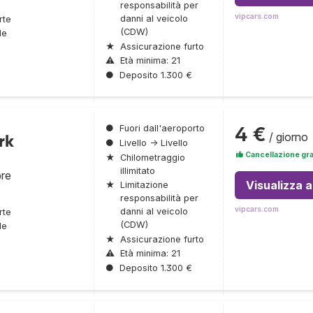
responsabilità per
vipcars.com
danni al veicolo
rte
(CDW)
le
★
Assicurazione furto
⚠
Età minima: 21
●
Deposito 1.300 €
4 €
●
Fuori dall'aeroporto
/ giorno
rk
●
Livello → Livello
Cancellazione gra
★
Chilometraggio
illimitato
bre
Visualizza 
★
Limitazione
responsabilità per
vipcars.com
danni al veicolo
rte
(CDW)
le
★
Assicurazione furto
⚠
Età minima: 21
●
Deposito 1.300 €