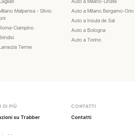
agliari
Auto a Milano-Linate
Milano Malpensa - Silvio
Auto a Milano Bergamo-Orio 
oni
Auto a Insula de Sal
 Roma-Ciampino
Auto a Bologna
rindisi
Auto a Torino
Lamezia Terme
 DI PIÙ
CONTATTI
azioni su Trabber
Contatti