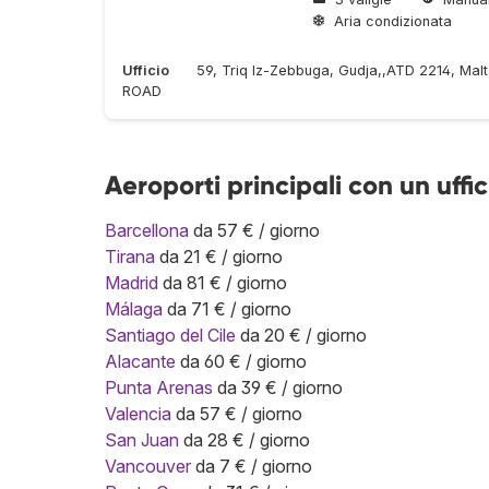
Aria condizionata
Ufficio
59, Triq Iz-Zebbuga, Gudja,,ATD 2214, Ma
ROAD
Aeroporti principali con un uffi
Barcellona
da 57 € / giorno
Tirana
da 21 € / giorno
Madrid
da 81 € / giorno
Málaga
da 71 € / giorno
Santiago del Cile
da 20 € / giorno
Alacante
da 60 € / giorno
Punta Arenas
da 39 € / giorno
Valencia
da 57 € / giorno
San Juan
da 28 € / giorno
Vancouver
da 7 € / giorno