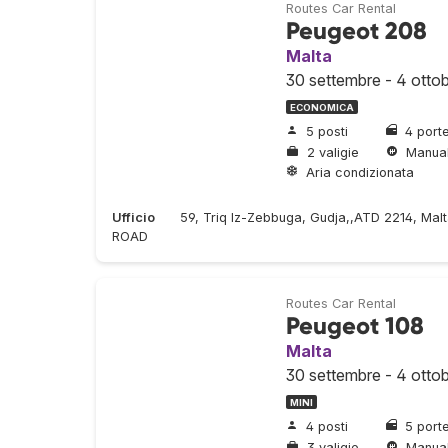
Routes Car Rental
Peugeot 208
Malta
30 settembre - 4 otto
ECONOMICA
5 posti
4 port
2 valigie
Manua
Aria condizionata
Ufficio
59, Triq Iz-Zebbuga, Gudja,,ATD 2214, Ma
ROAD
Routes Car Rental
Peugeot 108
Malta
30 settembre - 4 otto
MINI
4 posti
5 port
3 valigie
Manua