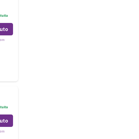
tuita
auto
com
tuita
auto
com