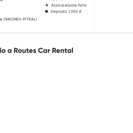
★
Assicurazione furto
●
Deposito 1.300 €
lta ONEONEO PITKALI
cio a Routes Car Rental