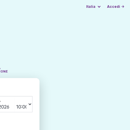
Italia
Accedi →
A
IONE
A