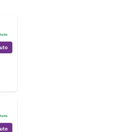
tuita
auto
tuita
auto