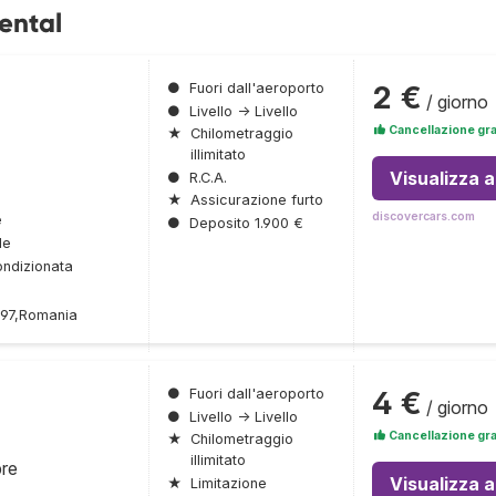
ental
2 €
●
Fuori dall'aeroporto
/ giorno
●
Livello → Livello
Cancellazione gra
★
Chilometraggio
illimitato
Visualizza 
●
R.C.A.
★
Assicurazione furto
discovercars.com
e
●
Deposito 1.900 €
le
ondizionata
397,Romania
4 €
●
Fuori dall'aeroporto
/ giorno
●
Livello → Livello
Cancellazione gra
★
Chilometraggio
illimitato
bre
Visualizza 
★
Limitazione