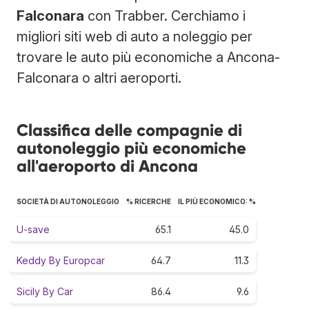
Falconara
con Trabber. Cerchiamo i
migliori siti web di auto a noleggio per
trovare le auto più economiche a Ancona-
Falconara o altri aeroporti.
Classifica delle compagnie di
autonoleggio più economiche
all'aeroporto di Ancona
SOCIETÀ DI AUTONOLEGGIO
% RICERCHE
IL PIÙ ECONOMICO: %
U-save
65.1
45.0
Keddy By Europcar
64.7
11.3
Sicily By Car
86.4
9.6