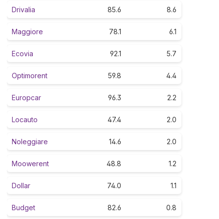
Drivalia
85.6
8.6
Maggiore
78.1
6.1
Ecovia
92.1
5.7
Optimorent
59.8
4.4
Europcar
96.3
2.2
Locauto
47.4
2.0
Noleggiare
14.6
2.0
Moowerent
48.8
1.2
Dollar
74.0
1.1
Budget
82.6
0.8