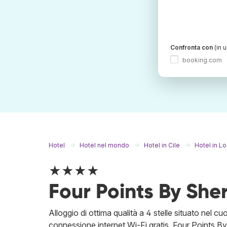
Confronta con
(in 
booking.com
Hotel
Hotel nel mondo
Hotel in Cile
Hotel in L
★★★★
Four Points By She
Alloggio di ottima qualità a 4 stelle situato nel cu
connessione internet Wi-Fi gratis. Four Points By