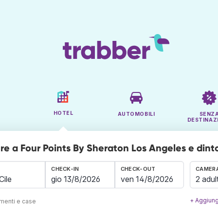
HOTEL
AUTOMOBILI
SENZ
DESTINAZ
e a Four Points By Sheraton Los Angeles e dint
CHECK-IN
CHECK-OUT
CAMERA
2 adult
+ Aggiung
amenti e case