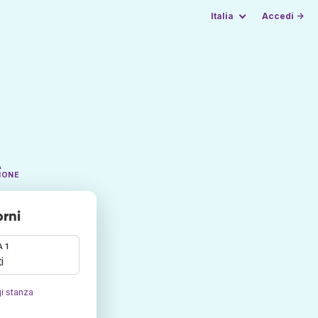
Italia
Accedi →
A
IONE
orni
 1
i
i stanza