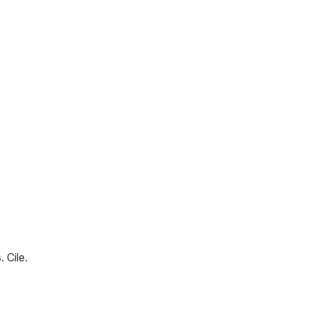
s
.
Cile
.