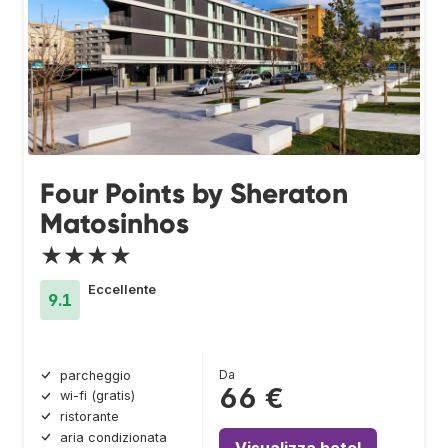
Four Points by Sheraton
Matosinhos
★★★★
Eccellente
9.1
Da
parcheggio
66 €
wi-fi (gratis)
ristorante
aria condizionata
Visualizza hotel