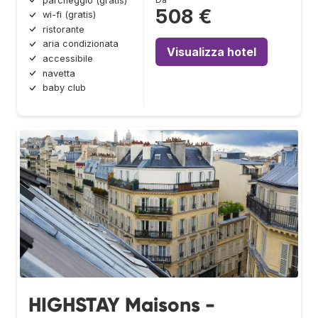
parcheggio (gratis)
508 €
wi-fi (gratis)
ristorante
aria condizionata
Visualizza hotel
accessibile
navetta
baby club
HIGHSTAY Maisons -