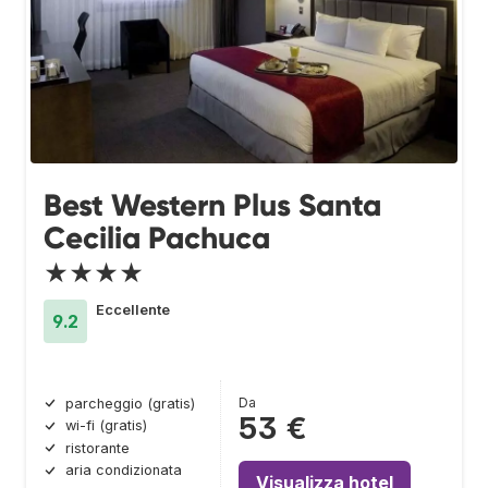
Best Western Plus Santa
Cecilia Pachuca
★★★★
Eccellente
9.2
Da
parcheggio (gratis)
53 €
wi-fi (gratis)
ristorante
aria condizionata
Visualizza hotel