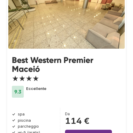
Best Western Premier
Maceió
★★★★
Eccellente
9.3
Da
spa
114 €
piscina
parcheggio
wi-fi (gratis)