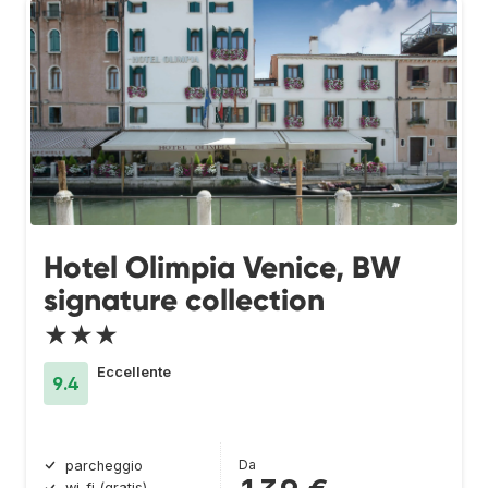
Hotel Olimpia Venice, BW
signature collection
★★★
Eccellente
9.4
Da
parcheggio
wi-fi (gratis)