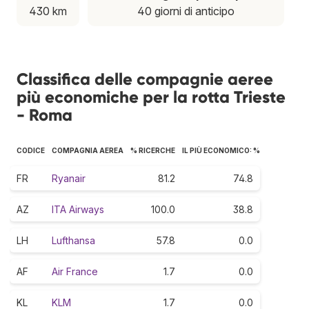
430 km
40 giorni di anticipo
Classifica delle compagnie aeree
più economiche per la rotta Trieste
- Roma
CODICE
COMPAGNIA AEREA
% RICERCHE
IL PIÙ ECONOMICO: %
FR
Ryanair
81.2
74.8
AZ
ITA Airways
100.0
38.8
LH
Lufthansa
57.8
0.0
AF
Air France
1.7
0.0
KL
KLM
1.7
0.0