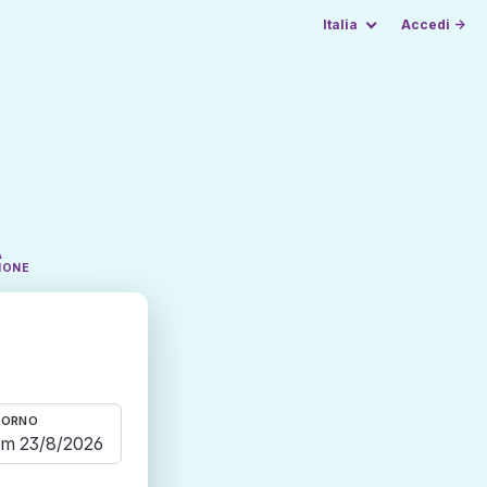
Italia
Accedi →
A
IONE
TORNO