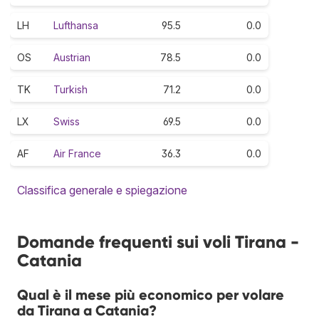
LH
Lufthansa
95.5
0.0
OS
Austrian
78.5
0.0
TK
Turkish
71.2
0.0
LX
Swiss
69.5
0.0
AF
Air France
36.3
0.0
Classifica generale e spiegazione
Domande frequenti sui voli Tirana -
Catania
Qual è il mese più economico per volare
da Tirana a Catania?