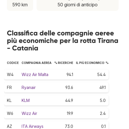
590 km
50 giorni di anticipo
Classifica delle compagnie aeree
più economiche per la rotta Tirana
- Catania
CODICE
COMPAGNIA AEREA
% RICERCHE
IL PIÙ ECONOMICO: %
W4
Wizz Air Malta
94.1
54.4
FR
Ryanair
93.6
49.1
KL
KLM
44.9
5.0
W6
Wizz Air
19.9
2.4
AZ
ITA Airways
73.0
0.1