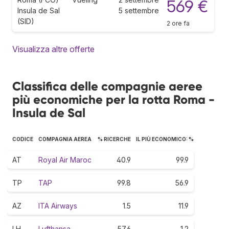
569 €
Insula de Sal
5 settembre
(SID)
2 ore fa
Visualizza altre offerte
Classifica delle compagnie aeree
più economiche per la rotta Roma -
Insula de Sal
CODICE
COMPAGNIA AEREA
% RICERCHE
IL PIÙ ECONOMICO: %
AT
Royal Air Maroc
40.9
99.9
TP
TAP
99.8
56.9
AZ
ITA Airways
1.5
11.9
LH
Lufthansa
57.6
1.2