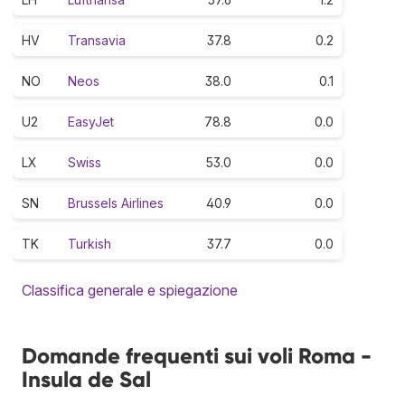
HV
Transavia
37.8
0.2
NO
Neos
38.0
0.1
U2
EasyJet
78.8
0.0
LX
Swiss
53.0
0.0
SN
Brussels Airlines
40.9
0.0
TK
Turkish
37.7
0.0
Classifica generale e spiegazione
Domande frequenti sui voli Roma -
Insula de Sal