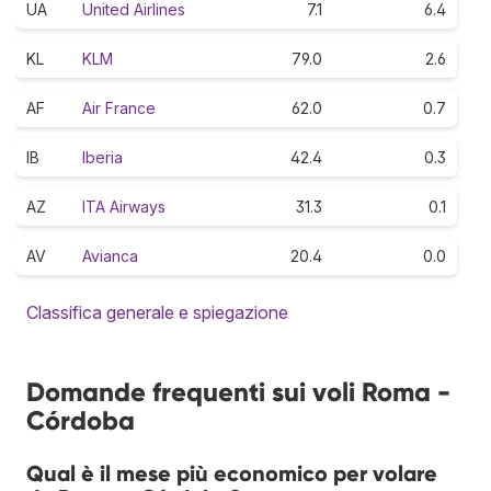
UA
United Airlines
7.1
6.4
KL
KLM
79.0
2.6
AF
Air France
62.0
0.7
IB
Iberia
42.4
0.3
AZ
ITA Airways
31.3
0.1
AV
Avianca
20.4
0.0
Classifica generale e spiegazione
Domande frequenti sui voli Roma -
Córdoba
Qual è il mese più economico per volare