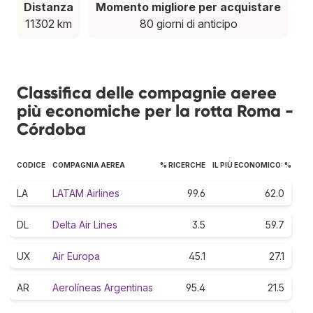
Distanza
Momento migliore per acquistare
11302 km
80 giorni di anticipo
Classifica delle compagnie aeree
più economiche per la rotta Roma -
Córdoba
CODICE
COMPAGNIA AEREA
% RICERCHE
IL PIÙ ECONOMICO: %
LA
LATAM Airlines
99.6
62.0
DL
Delta Air Lines
3.5
59.7
UX
Air Europa
45.1
27.1
AR
Aerolíneas Argentinas
95.4
21.5