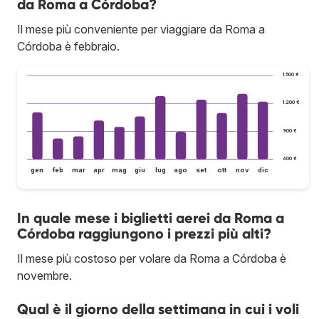
da Roma a Córdoba?
Il mese più conveniente per viaggiare da Roma a
Córdoba è febbraio.
1.500 €
1.200 €
900 €
600 €
gen
feb
mar
apr
mag
giu
lug
ago
set
ott
nov
dic
In quale mese i biglietti aerei da Roma a
Córdoba raggiungono i prezzi più alti?
Il mese più costoso per volare da Roma a Córdoba è
novembre.
Qual è il giorno della settimana in cui i voli