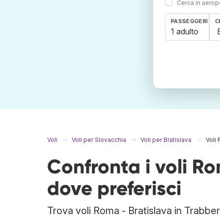
Cerca in aeropo
PASSEGGERI
C
1 adulto
Voli
Voli per Slovacchia
Voli per Bratislava
Voli 
Confronta i voli R
dove preferisci
Trova voli Roma - Bratislava in Trabber