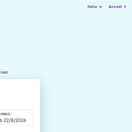
Italia
Accedi →
A
IONE
TORNO