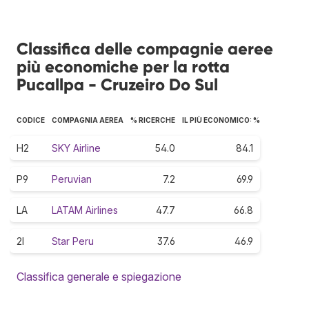
Classifica delle compagnie aeree
più economiche per la rotta
Pucallpa - Cruzeiro Do Sul
CODICE
COMPAGNIA AEREA
% RICERCHE
IL PIÙ ECONOMICO: %
H2
SKY Airline
54.0
84.1
P9
Peruvian
7.2
69.9
LA
LATAM Airlines
47.7
66.8
2I
Star Peru
37.6
46.9
Classifica generale e spiegazione