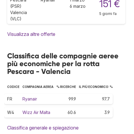
151 €
(PSR)
6 marzo
Valencia
5 giorni fa
(VLC)
Visualizza altre offerte
Classifica delle compagnie aeree
più economiche per la rotta
Pescara - Valencia
CODICE
COMPAGNIA AEREA
% RICERCHE
IL PIÙ ECONOMICO: %
FR
Ryanair
99.9
97.7
W4
Wizz Air Malta
60.6
3.9
Classifica generale e spiegazione