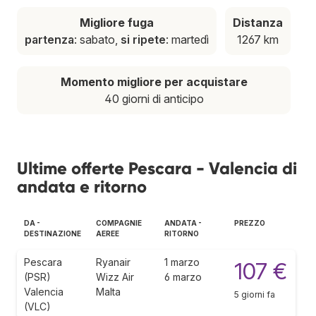
Migliore fuga
Distanza
partenza
: sabato,
si ripete
: martedì
1267 km
Momento migliore per acquistare
40 giorni di anticipo
Ultime offerte Pescara - Valencia di
andata e ritorno
DA -
COMPAGNIE
ANDATA -
PREZZO
DESTINAZIONE
AEREE
RITORNO
Pescara
Ryanair
1 marzo
107 €
(PSR)
Wizz Air
6 marzo
Valencia
Malta
5 giorni fa
(VLC)