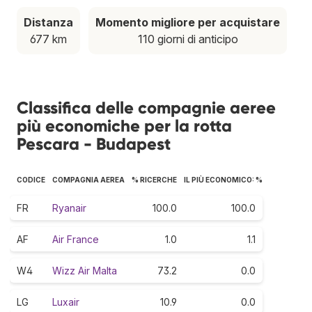
Distanza
Momento migliore per acquistare
677 km
110 giorni di anticipo
Classifica delle compagnie aeree
più economiche per la rotta
Pescara - Budapest
CODICE
COMPAGNIA AEREA
% RICERCHE
IL PIÙ ECONOMICO: %
FR
Ryanair
100.0
100.0
AF
Air France
1.0
1.1
W4
Wizz Air Malta
73.2
0.0
LG
Luxair
10.9
0.0