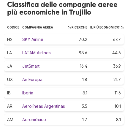
Classifica delle compagnie aeree
più economiche in Trujillo
CODICE
COMPAGNIA AEREA
% RICERCHE
IL PIÙ ECONOMICO: %
H2
SKY Airline
70.2
67.7
LA
LATAM Airlines
98.6
44.6
JA
JetSmart
16.4
36.9
UX
Air Europa
1.8
21.7
IB
Iberia
8.1
11.6
AR
Aerolíneas Argentinas
3.5
10.1
AM
Aeroméxico
1.7
8.1