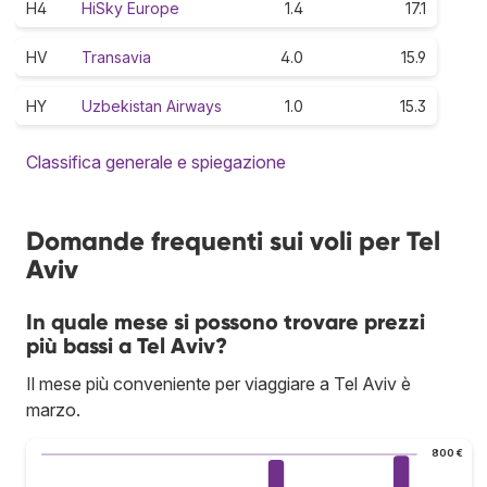
H4
HiSky Europe
1.4
17.1
HV
Transavia
4.0
15.9
HY
Uzbekistan Airways
1.0
15.3
Classifica generale e spiegazione
Domande frequenti sui voli per Tel
Aviv
In quale mese si possono trovare prezzi
più bassi a Tel Aviv?
Il mese più conveniente per viaggiare a Tel Aviv è
marzo.
800 €