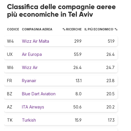
Classifica delle compagnie aeree
più economiche in Tel Aviv
CODICE
COMPAGNIA AEREA
% RICERCHE
IL PIÙ ECONOMICO: %
W4
Wizz Air Malta
29.9
51.9
UX
Air Europa
55.9
26.4
W6
Wizz Air
26.4
24.7
FR
Ryanair
13.1
23.8
BZ
Blue Dart Aviation
8.0
20.5
AZ
ITA Airways
50.6
20.2
TK
Turkish
15.9
17.3