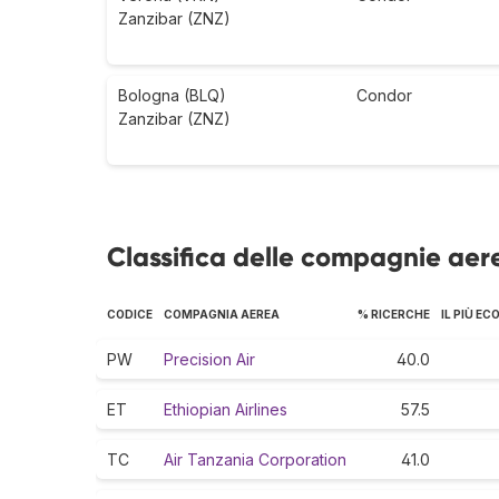
Zanzibar (ZNZ)
Bologna (BLQ)
Condor
Zanzibar (ZNZ)
Classifica delle compagnie aer
CODICE
COMPAGNIA AEREA
% RICERCHE
IL PIÙ E
PW
Precision Air
40.0
ET
Ethiopian Airlines
57.5
TC
Air Tanzania Corporation
41.0