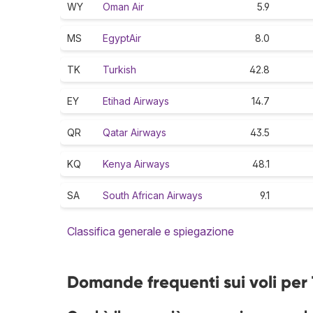
WY
Oman Air
5.9
MS
EgyptAir
8.0
TK
Turkish
42.8
EY
Etihad Airways
14.7
QR
Qatar Airways
43.5
KQ
Kenya Airways
48.1
SA
South African Airways
9.1
Classifica generale e spiegazione
Domande frequenti sui voli per