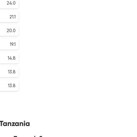
24.0
21.1
20.0
19.1
14.8
13.8
13.8
 Tanzania