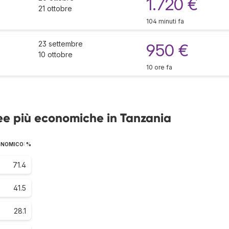
1.720 €
21 ottobre
104 minuti fa
23 settembre
950 €
10 ottobre
10 ore fa
ee più economiche in Tanzania
CONOMICO: %
71.4
41.5
28.1