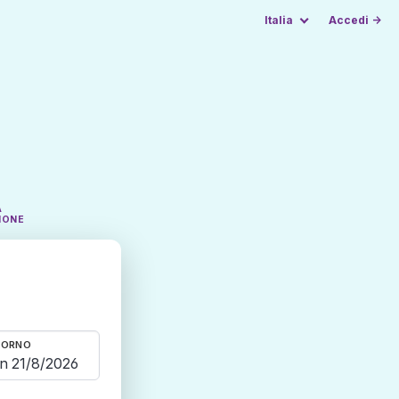
Italia
Accedi →
A
IONE
TORNO