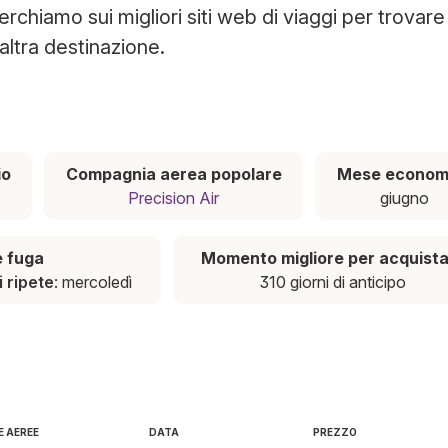
chiamo sui migliori siti web di viaggi per trovare i
altra destinazione.
io
Compagnia aerea popolare
Mese econom
Precision Air
giugno
e fuga
Momento migliore per acquist
i ripete
: mercoledì
310 giorni di anticipo
 AEREE
DATA
PREZZO