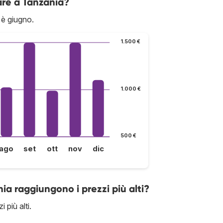
are a Tanzania?
 è giugno.
1.500 €
1.000 €
500 €
ago
set
ott
nov
dic
nia raggiungono i prezzi più alti?
 più alti.