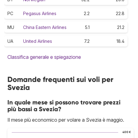
PC
Pegasus Airlines
2.2
22.8
MU
China Eastern Airlines
5.1
21.2
UA
United Airlines
7.2
18.4
Classifica generale e spiegazione
Domande frequenti sui voli per
Svezia
In quale mese si possono trovare prezzi
più bassi a Svezia?
Il mese più economico per volare a Svezia è maggio.
400 €