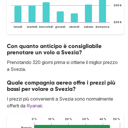
300 €
200 €
lunedì
martedì
mercoledì
giovedì
venerdì
sabato
domenica
Con quanto anticipo è consigliabile
prenotare un volo a Svezia?
Prenotando 320 giorni prima si ottiene il miglior prezzo
a Svezia.
Quale compagnia aerea offre i prezzi più
bassi per volare a Svezia?
I prezzi più convenienti a Svezia sono normalmente
offerti da
Ryanair
.
0 %
10 %
20 %
30 %
40 %
50 %
Ryanair