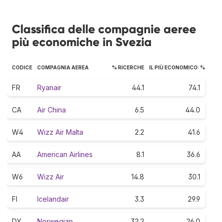
Classifica delle compagnie aeree
più economiche in Svezia
CODICE
COMPAGNIA AEREA
% RICERCHE
IL PIÙ ECONOMICO: %
FR
Ryanair
44.1
74.1
CA
Air China
6.5
44.0
W4
Wizz Air Malta
2.2
41.6
AA
American Airlines
8.1
36.6
W6
Wizz Air
14.8
30.1
FI
Icelandair
3.3
29.9
DY
Norwegian
32.2
26.0