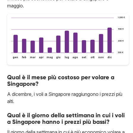
maggio.
1.200 €
900 €
600 €
300 €
gen
feb
mar
apr
mag
giu
lug
ago
set
ott
nov
dic
Qual è il mese più costoso per volare a
Singapore?
A dicembre, i voli a Singapore raggiungono i prezzi più
alti.
Qual è il giorno della settimana in cui i voli
a Singapore hanno i prezzi più bassi?
Il giorno della settimana in cui è più economico volare a