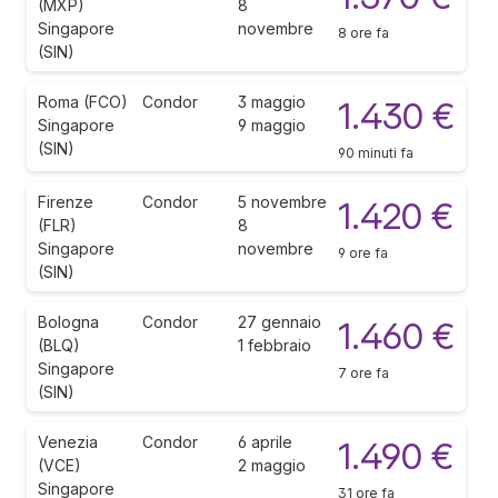
(MXP)
8
Singapore
novembre
8 ore fa
(SIN)
Roma (FCO)
Condor
3 maggio
1.430 €
Singapore
9 maggio
(SIN)
90 minuti fa
Firenze
Condor
5 novembre
1.420 €
(FLR)
8
Singapore
novembre
9 ore fa
(SIN)
Bologna
Condor
27 gennaio
1.460 €
(BLQ)
1 febbraio
Singapore
7 ore fa
(SIN)
Venezia
Condor
6 aprile
1.490 €
(VCE)
2 maggio
Singapore
31 ore fa