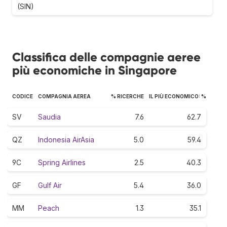
(SIN)
Classifica delle compagnie aeree
più economiche in Singapore
CODICE
COMPAGNIA AEREA
% RICERCHE
IL PIÙ ECONOMICO: %
SV
Saudia
7.6
62.7
QZ
Indonesia AirAsia
5.0
59.4
9C
Spring Airlines
2.5
40.3
GF
Gulf Air
5.4
36.0
MM
Peach
1.3
35.1