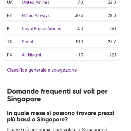
UA
United Airlines
7.0
32.0
EY
Etihad Airways
30.3
28.0
BI
Royal Brunei Airlines
4.3
26.1
TR
Scoot
51.3
23.7
PX
Air Niugini
1.3
22.1
Classifica generale e spiegazione
Domande frequenti sui voli per
Singapore
In quale mese si possono trovare prezzi
più bassi a Singapore?
Il mese più economico per volare a Singapore è