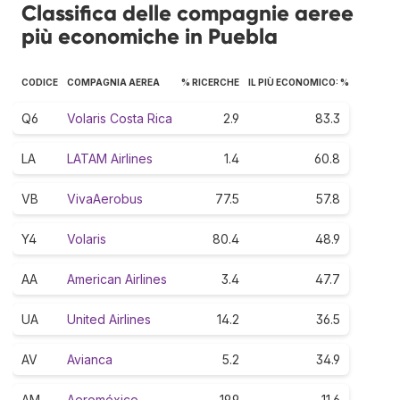
Classifica delle compagnie aeree
più economiche in Puebla
CODICE
COMPAGNIA AEREA
% RICERCHE
IL PIÙ ECONOMICO: %
Q6
Volaris Costa Rica
2.9
83.3
LA
LATAM Airlines
1.4
60.8
VB
VivaAerobus
77.5
57.8
Y4
Volaris
80.4
48.9
AA
American Airlines
3.4
47.7
UA
United Airlines
14.2
36.5
AV
Avianca
5.2
34.9
AM
Aeroméxico
19.9
11.6