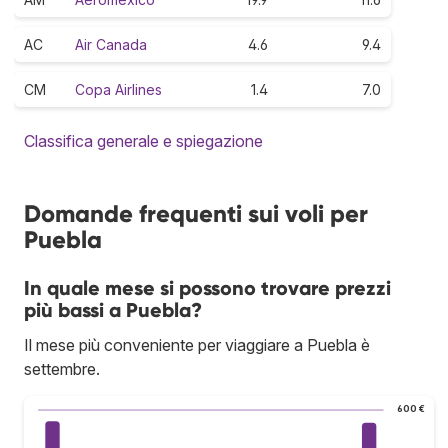
AC
Air Canada
4.6
9.4
CM
Copa Airlines
1.4
7.0
Classifica generale e spiegazione
Domande frequenti sui voli per
Puebla
In quale mese si possono trovare prezzi
più bassi a Puebla?
Il mese più conveniente per viaggiare a Puebla è
settembre.
600 €