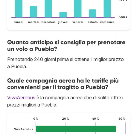
300 €
lunedì
martedì
mercoledì
giovedì
venerdì
sabato
domenica
Quanto anticipo si consiglia per prenotare
un volo a Puebla?
Prenotando 240 giorni prima si ottiene il miglior prezzo
a Puebla.
Quale compagnia aerea ha le tariffe più
convenienti per il tragitto a Puebla?
VivaAerobus
è la compagnia aerea che di solito offre i
prezzi migliori a Puebla.
0 %
20 %
40 %
60 %
VivaAerobus