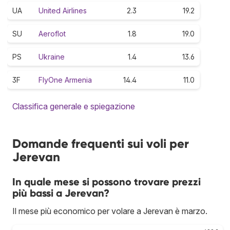
UA
United Airlines
2.3
19.2
SU
Aeroflot
1.8
19.0
PS
Ukraine
1.4
13.6
3F
FlyOne Armenia
14.4
11.0
Classifica generale e spiegazione
Domande frequenti sui voli per
Jerevan
In quale mese si possono trovare prezzi
più bassi a Jerevan?
Il mese più economico per volare a Jerevan è marzo.