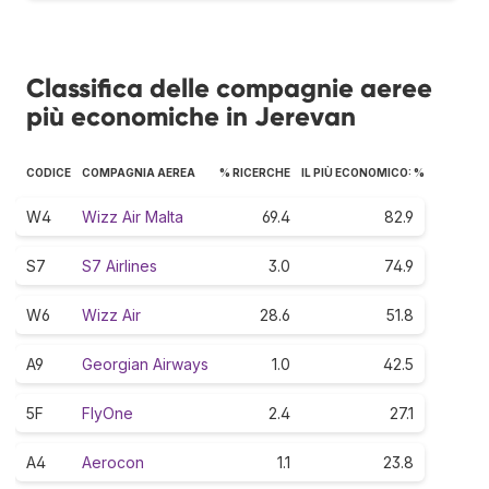
Classifica delle compagnie aeree
più economiche in Jerevan
CODICE
COMPAGNIA AEREA
% RICERCHE
IL PIÙ ECONOMICO: %
W4
Wizz Air Malta
69.4
82.9
S7
S7 Airlines
3.0
74.9
W6
Wizz Air
28.6
51.8
A9
Georgian Airways
1.0
42.5
5F
FlyOne
2.4
27.1
A4
Aerocon
1.1
23.8