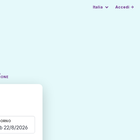
Italia
Accedi →
A
IONE
TORNO