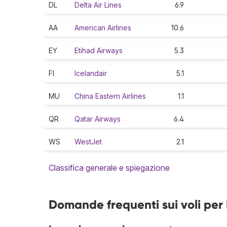
DL
Delta Air Lines
6.9
AA
American Airlines
10.6
EY
Etihad Airways
5.3
FI
Icelandair
5.1
MU
China Eastern Airlines
1.1
QR
Qatar Airways
6.4
WS
WestJet
2.1
Classifica generale e spiegazione
Domande frequenti sui voli per 