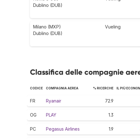
Dublino (DUB)
Milano (MXP)
Vueling
Dublino (DUB)
Classifica delle compagnie aer
CODICE
COMPAGNIA AEREA
% RICERCHE
IL PIÙ ECONO
FR
Ryanair
72.9
OG
PLAY
1.3
PC
Pegasus Airlines
1.9