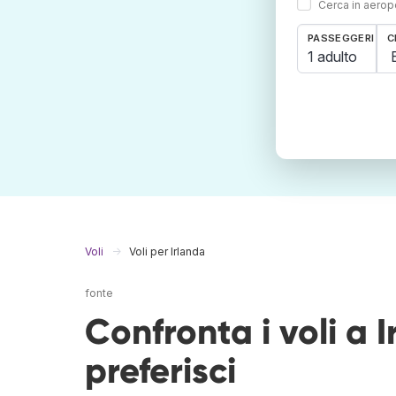
Cerca in aeropo
PASSEGGERI
C
1 adulto
Voli
Voli per Irlanda
fonte
Confronta i voli a 
preferisci