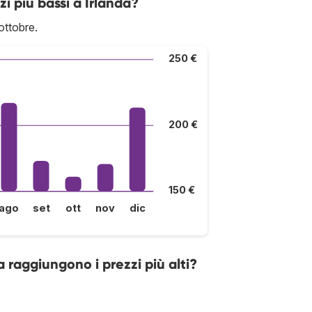
i più bassi a Irlanda?
ottobre.
250 €
200 €
150 €
ago
set
ott
nov
dic
da raggiungono i prezzi più alti?