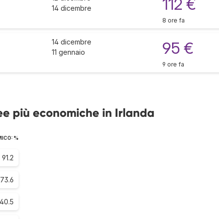
112 €
14 dicembre
8 ore fa
14 dicembre
95 €
11 gennaio
9 ore fa
ee più economiche in Irlanda
MICO: %
91.2
73.6
40.5