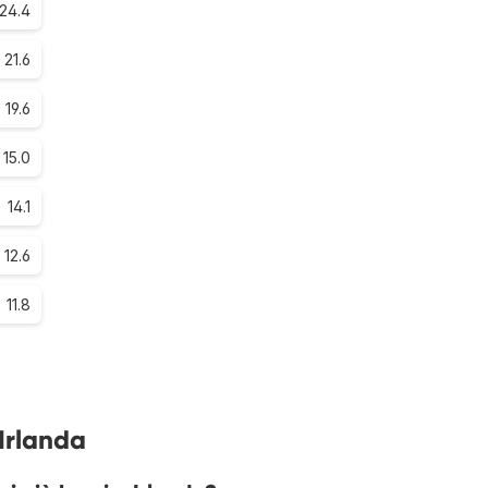
24.4
21.6
19.6
15.0
14.1
12.6
11.8
Irlanda