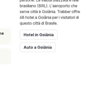
persone. La valuta utilizzata è real
brasiliano (BRL). L'aeroporto che
serve città è Goiânia. Trabber offre
68 hotel a Goiânia per i visitatori di
questo città di Brasile.
ne
Hotel in Goiânia
Auto a Goiânia