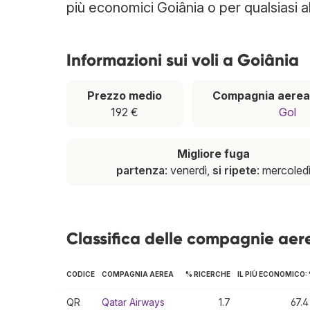
più economici Goiânia o per qualsiasi a
Informazioni sui voli a Goiânia
Prezzo medio
Compagnia aerea
192 €
Gol
Migliore fuga
partenza
: venerdì,
si ripete
: mercoled
Classifica delle compagnie aer
CODICE
COMPAGNIA AEREA
% RICERCHE
IL PIÙ ECONOMICO:
QR
Qatar Airways
1.7
67.4