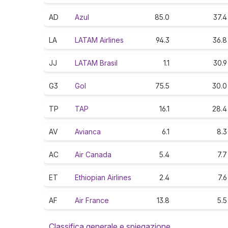
AD
Azul
85.0
37.4
LA
LATAM Airlines
94.3
36.8
JJ
LATAM Brasil
1.1
30.9
G3
Gol
75.5
30.0
TP
TAP
16.1
28.4
AV
Avianca
6.1
8.3
AC
Air Canada
5.4
7.7
ET
Ethiopian Airlines
2.4
7.6
AF
Air France
13.8
5.5
Classifica generale e spiegazione