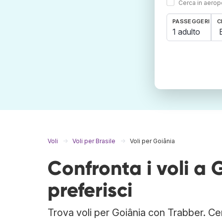
Cerca in aeropo
PASSEGGERI
C
1 adulto
Voli
Voli per Brasile
Voli per Goiânia
Confronta i voli a
preferisci
Trova voli per Goiânia con Trabber. Cerc