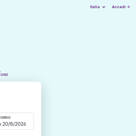
Italia
Accedi →
A
IONE
TORNO