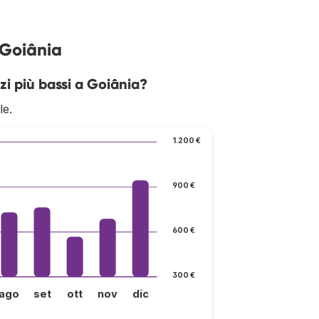
 Goiânia
zi più bassi a Goiânia?
le.
1.200 €
900 €
600 €
300 €
ago
set
ott
nov
dic