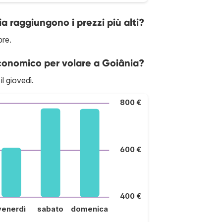
ia raggiungono i prezzi più alti?
bre.
economico per volare a Goiânia?
l giovedì.
800 €
600 €
400 €
venerdì
sabato
domenica