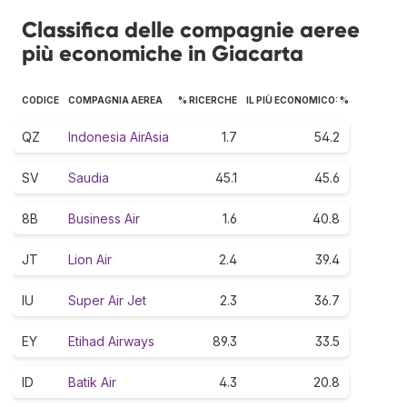
Classifica delle compagnie aeree
più economiche in Giacarta
CODICE
COMPAGNIA AEREA
% RICERCHE
IL PIÙ ECONOMICO: %
QZ
Indonesia AirAsia
1.7
54.2
SV
Saudia
45.1
45.6
8B
Business Air
1.6
40.8
JT
Lion Air
2.4
39.4
IU
Super Air Jet
2.3
36.7
EY
Etihad Airways
89.3
33.5
ID
Batik Air
4.3
20.8