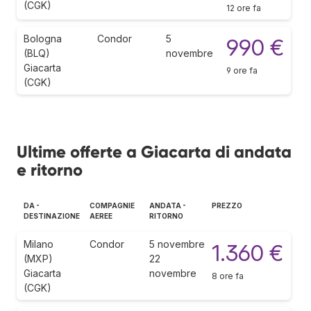
(CGK)
12 ore fa
Bologna
Condor
5
990 €
(BLQ)
novembre
Giacarta
9 ore fa
(CGK)
Ultime offerte a Giacarta di andata
e ritorno
DA -
COMPAGNIE
ANDATA -
PREZZO
DESTINAZIONE
AEREE
RITORNO
Milano
Condor
5 novembre
1.360 €
(MXP)
22
Giacarta
novembre
8 ore fa
(CGK)