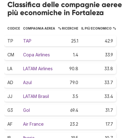
Classifica delle compagnie aeree
più economiche in Fortaleza
CODICE
COMPAGNIA AEREA
% RICERCHE
IL PIÙ ECONOMICO: %
TP
TAP
25.1
42.9
CM
Copa Airlines
1.4
33.9
LA
LATAM Airlines
90.8
33.8
AD
Azul
79.0
33.7
JJ
LATAM Brasil
3.5
33.4
G3
Gol
69.4
31.7
AF
Air France
23.2
17.7
IB
Iberia
19.5
10.7