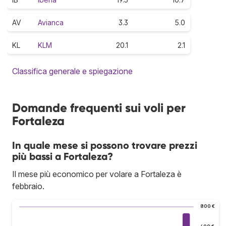
AV
Avianca
3.3
5.0
KL
KLM
20.1
2.1
Classifica generale e spiegazione
Domande frequenti sui voli per
Fortaleza
In quale mese si possono trovare prezzi
più bassi a Fortaleza?
Il mese più economico per volare a Fortaleza è
febbraio.
800 €
600 €