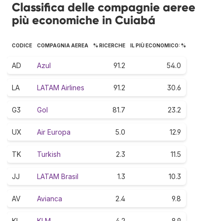
Classifica delle compagnie aeree
più economiche in Cuiabá
CODICE
COMPAGNIA AEREA
% RICERCHE
IL PIÙ ECONOMICO: %
AD
Azul
91.2
54.0
LA
LATAM Airlines
91.2
30.6
G3
Gol
81.7
23.2
UX
Air Europa
5.0
12.9
TK
Turkish
2.3
11.5
JJ
LATAM Brasil
1.3
10.3
AV
Avianca
2.4
9.8
KL
KLM
4.2
8.9