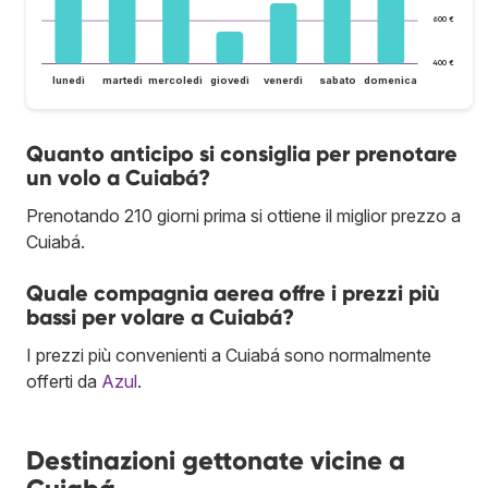
600 €
400 €
lunedì
martedì
mercoledì
giovedì
venerdì
sabato
domenica
Quanto anticipo si consiglia per prenotare
un volo a Cuiabá?
Prenotando 210 giorni prima si ottiene il miglior prezzo a
Cuiabá.
Quale compagnia aerea offre i prezzi più
bassi per volare a Cuiabá?
I prezzi più convenienti a Cuiabá sono normalmente
offerti da
Azul
.
Destinazioni gettonate vicine a