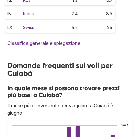
IB
Iberia
2.4
8.5
LX
Swiss
4.2
6.5
Classifica generale e spiegazione
Domande frequenti sui voli per
Cuiabá
In quale mese si possono trovare prezzi
più bassi a Cuiabá?
Il mese più conveniente per viaggiare a Cuiabá è
giugno.
1.000 €