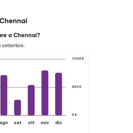
 Chennai
are a Chennai?
è settembre.
1.000 €
500 €
0 €
ago
set
ott
nov
dic