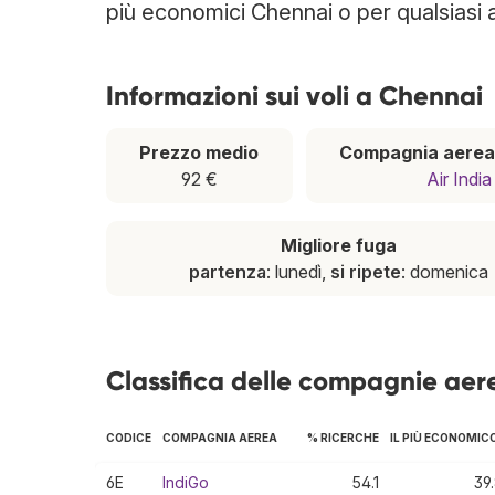
più economici Chennai o per qualsiasi a
Informazioni sui voli a Chennai
Prezzo medio
Compagnia aerea
92 €
Air India
Migliore fuga
partenza
: lunedì,
si ripete
: domenica
Classifica delle compagnie ae
CODICE
COMPAGNIA AEREA
% RICERCHE
IL PIÙ ECONOMIC
6E
IndiGo
54.1
39