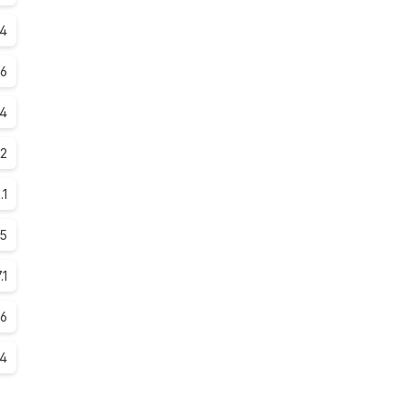
.4
.6
.4
.2
.1
.5
.1
.6
.4