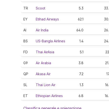
TR
Scoot
5.3
33
EY
Etihad Airways
62.1
30
AI
Air India
64.0
26
BS
US-Bangla Airlines
1.4
24
FD
Thai AirAsia
5.1
22
G9
Air Arabia
3.8
21
QP
Akasa Air
7.2
17
SL
Thai Lion Air
1.3
16
ET
Ethiopian Airlines
6.8
16
Classifica generale e spiegazione