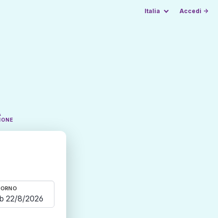
Italia
Accedi →
A
IONE
TORNO