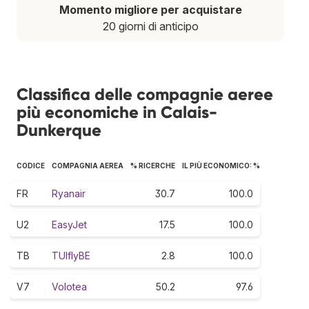
Momento migliore per acquistare
20 giorni di anticipo
Classifica delle compagnie aeree
più economiche in Calais-
Dunkerque
CODICE
COMPAGNIA AEREA
% RICERCHE
IL PIÙ ECONOMICO: %
FR
Ryanair
30.7
100.0
U2
EasyJet
17.5
100.0
TB
TUIflyBE
2.8
100.0
V7
Volotea
50.2
97.6