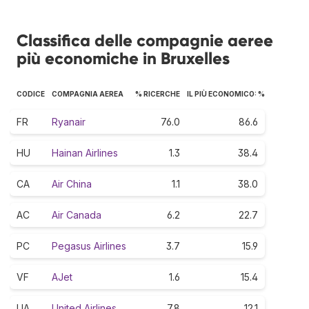
Classifica delle compagnie aeree
più economiche in Bruxelles
CODICE
COMPAGNIA AEREA
% RICERCHE
IL PIÙ ECONOMICO: %
FR
Ryanair
76.0
86.6
HU
Hainan Airlines
1.3
38.4
CA
Air China
1.1
38.0
AC
Air Canada
6.2
22.7
PC
Pegasus Airlines
3.7
15.9
VF
AJet
1.6
15.4
UA
United Airlines
7.8
12.1