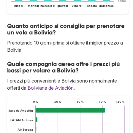
500 €
lunedì
martedì
mercoledì
giovedì
venerdì
sabato
domenica
Quanto anticipo si consiglia per prenotare
un volo a Bolivia?
Prenotando 10 giorni prima si ottiene il miglior prezzo a
Bolivia.
Quale compagnia aerea offre i prezzi più
bassi per volare a Bolivia?
I prezzi più convenienti a Bolivia sono normalmente
offerti da
Boliviana de Aviación
.
0 %
30 %
60 %
90 %
120 %
Boliviana de Aviación
LATAM Airlines
Air Europa