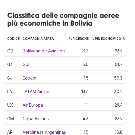
Classifica delle compagnie aeree
più economiche in Bolivia
CODICE
COMPAGNIA AEREA
% RICERCHE
IL PIÙ ECONOMICO: %
OB
Boliviana de Aviación
91.3
96.9
G3
Gol
3.0
51.7
8J
EcoJet
1.5
50.3
LA
LATAM Airlines
13.6
30.2
UX
Air Europa
1.1
29.4
CM
Copa Airlines
4.3
23.9
AR
Aerolíneas Argentinas
1.5
18.8