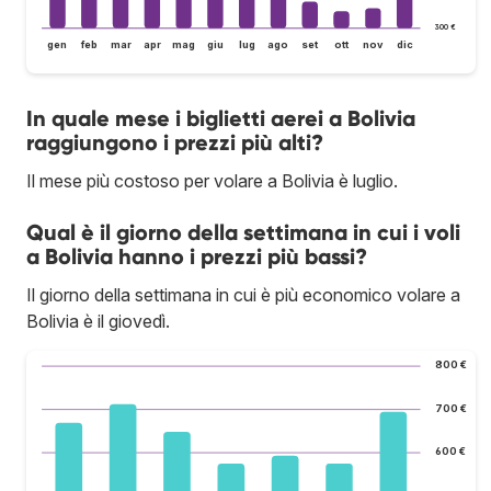
300 €
gen
feb
mar
apr
mag
giu
lug
ago
set
ott
nov
dic
In quale mese i biglietti aerei a Bolivia
raggiungono i prezzi più alti?
Il mese più costoso per volare a Bolivia è luglio.
Qual è il giorno della settimana in cui i voli
a Bolivia hanno i prezzi più bassi?
Il giorno della settimana in cui è più economico volare a
Bolivia è il giovedì.
800 €
700 €
600 €