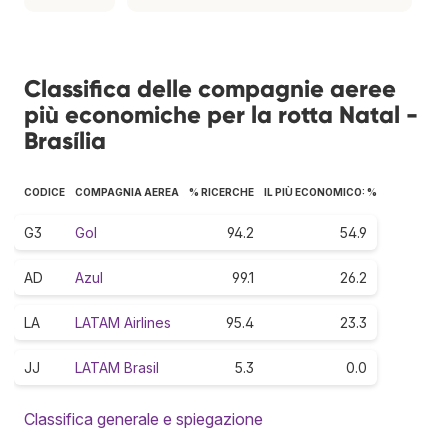
Classifica delle compagnie aeree
più economiche per la rotta Natal -
Brasília
CODICE
COMPAGNIA AEREA
% RICERCHE
IL PIÙ ECONOMICO: %
G3
Gol
94.2
54.9
AD
Azul
99.1
26.2
LA
LATAM Airlines
95.4
23.3
JJ
LATAM Brasil
5.3
0.0
Classifica generale e spiegazione