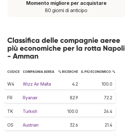
Momento migliore per acquistare
80 giorni di anticipo
Classifica delle compagnie aeree
più economiche per la rotta Napoli
- Amman
CODICE
COMPAGNIA AEREA
% RICERCHE
IL PIÙ ECONOMICO: %
W4
Wizz Air Malta
4.2
100.0
FR
Ryanair
82.9
72.2
TK
Turkish
100.0
26.4
OS
Austrian
32.6
21.4