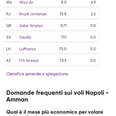
W6
Wizz Air
8.0
6.9
RJ
Royal Jordanian
76.8
2.6
QR
Qatar Airways
87.1
0.0
SV
Saudia
79.1
0.0
LH
Lufthansa
75.0
0.0
AZ
ITA Airways
70.9
0.0
Classifica generale e spiegazione
Domande frequenti sui voli Napoli -
Amman
Qual è il mese più economico per volare