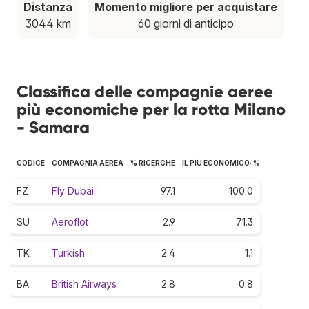
Distanza
Momento migliore per acquistare
3044 km
60 giorni di anticipo
Classifica delle compagnie aeree
più economiche per la rotta Milano
- Samara
CODICE
COMPAGNIA AEREA
% RICERCHE
IL PIÙ ECONOMICO: %
FZ
Fly Dubai
97.1
100.0
SU
Aeroflot
2.9
71.3
TK
Turkish
2.4
1.1
BA
British Airways
2.8
0.8