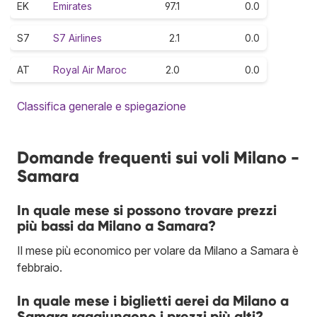
EK
Emirates
97.1
0.0
S7
S7 Airlines
2.1
0.0
AT
Royal Air Maroc
2.0
0.0
Classifica generale e spiegazione
Domande frequenti sui voli Milano -
Samara
In quale mese si possono trovare prezzi
più bassi da Milano a Samara?
Il mese più economico per volare da Milano a Samara è
febbraio.
In quale mese i biglietti aerei da Milano a
Samara raggiungono i prezzi più alti?