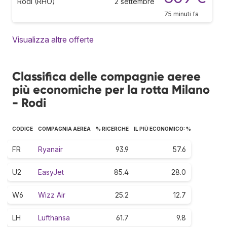
Rodi (RHO)
2 settembre
75 minuti fa
Visualizza altre offerte
Classifica delle compagnie aeree
più economiche per la rotta Milano
- Rodi
CODICE
COMPAGNIA AEREA
% RICERCHE
IL PIÙ ECONOMICO: %
FR
Ryanair
93.9
57.6
U2
EasyJet
85.4
28.0
W6
Wizz Air
25.2
12.7
LH
Lufthansa
61.7
9.8