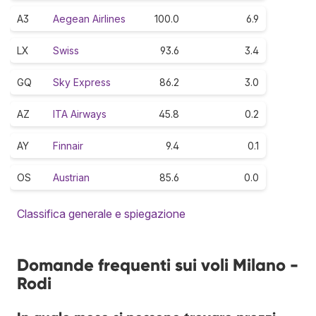
A3
Aegean Airlines
100.0
6.9
LX
Swiss
93.6
3.4
GQ
Sky Express
86.2
3.0
AZ
ITA Airways
45.8
0.2
AY
Finnair
9.4
0.1
OS
Austrian
85.6
0.0
Classifica generale e spiegazione
Domande frequenti sui voli Milano -
Rodi