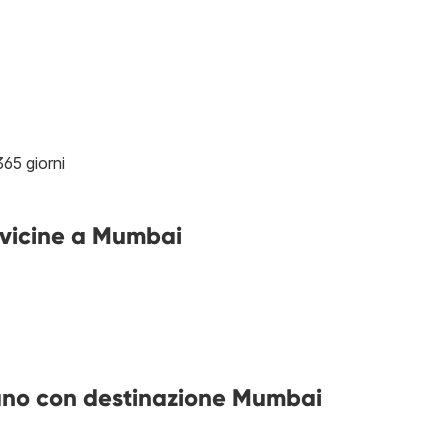
365 giorni
e vicine a Mumbai
ilano con destinazione Mumbai