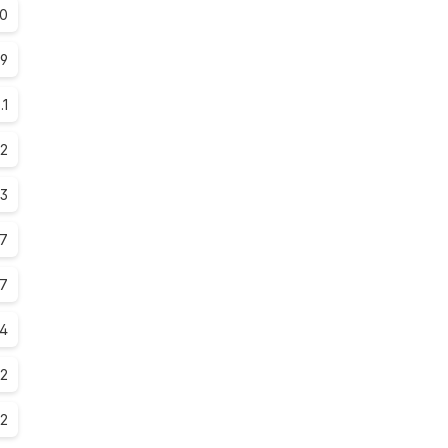
.0
.9
.1
.2
.3
.7
.7
.4
.2
.2