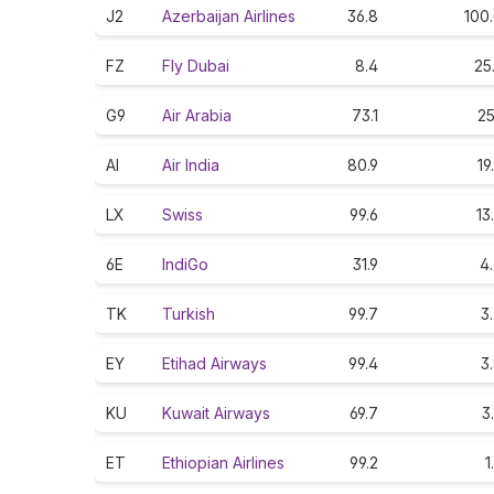
J2
Azerbaijan Airlines
36.8
100
FZ
Fly Dubai
8.4
25
G9
Air Arabia
73.1
25
AI
Air India
80.9
19
LX
Swiss
99.6
13
6E
IndiGo
31.9
4
TK
Turkish
99.7
3
EY
Etihad Airways
99.4
3
KU
Kuwait Airways
69.7
3
ET
Ethiopian Airlines
99.2
1