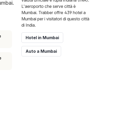
valuta ufficiale è rupia indiana (INR).
Mumbai.
L'aeroporto che serve città è
Mumbai. Trabber offre 439 hotel a
Mumbai per i visitatori di questo città
di India.
e
Hotel in Mumbai
Auto a Mumbai
e