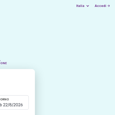
Italia
Accedi →
A
IONE
TORNO