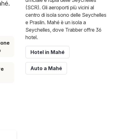
ufficiale è rupia delle Seychelles
ahé.
(SCR). Gli aeroporti più vicini al
centro di isola sono delle Seychelles
e Praslin. Mahé è un isola a
Seychelles, dove Trabber offre 36
hotel.
ione
o
Hotel in Mahé
Auto a Mahé
re