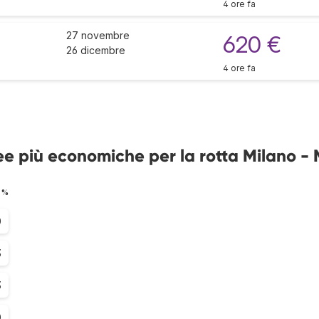
4 ore fa
27 novembre
620 €
26 dicembre
4 ore fa
ee più economiche per la rotta Milano -
: %
0
3
3
0