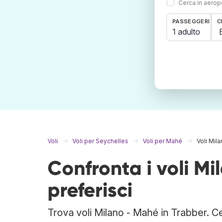
Cerca in aeropo
PASSEGGERI
C
1 adulto
Voli
Voli per Seychelles
Voli per Mahé
Voli Mil
Confronta i voli M
preferisci
Trova voli Milano - Mahé in Trabber. Ce