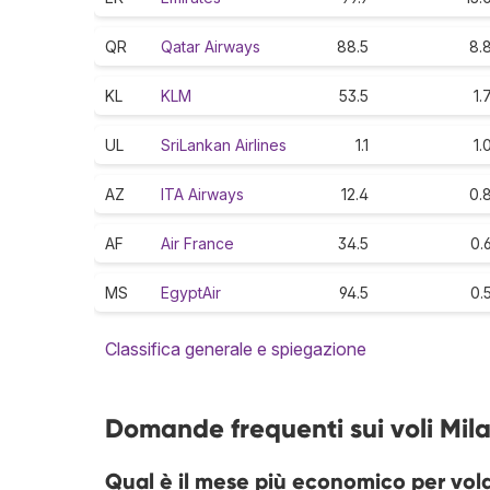
QR
Qatar Airways
88.5
8.
KL
KLM
53.5
1.
UL
SriLankan Airlines
1.1
1.
AZ
ITA Airways
12.4
0.
AF
Air France
34.5
0.
MS
EgyptAir
94.5
0.
Classifica generale e spiegazione
Domande frequenti sui voli Mil
Qual è il mese più economico per vol