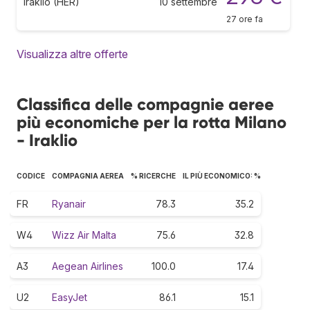
Iraklio (HER)
10 settembre
27 ore fa
Visualizza altre offerte
Classifica delle compagnie aeree
più economiche per la rotta Milano
- Iraklio
CODICE
COMPAGNIA AEREA
% RICERCHE
IL PIÙ ECONOMICO: %
FR
Ryanair
78.3
35.2
W4
Wizz Air Malta
75.6
32.8
A3
Aegean Airlines
100.0
17.4
U2
EasyJet
86.1
15.1