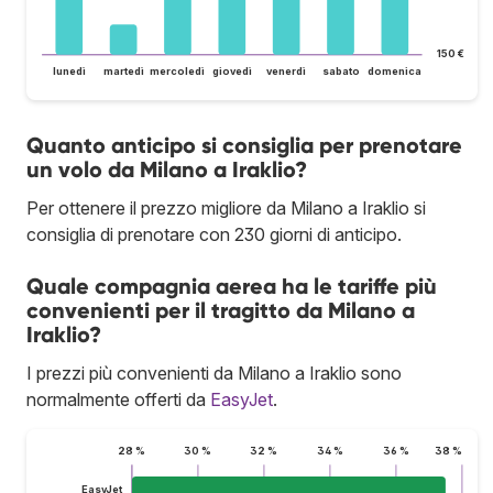
150 €
lunedì
martedì
mercoledì
giovedì
venerdì
sabato
domenica
Quanto anticipo si consiglia per prenotare
un volo da Milano a Iraklio?
Per ottenere il prezzo migliore da Milano a Iraklio si
consiglia di prenotare con 230 giorni di anticipo.
Quale compagnia aerea ha le tariffe più
convenienti per il tragitto da Milano a
Iraklio?
I prezzi più convenienti da Milano a Iraklio sono
normalmente offerti da
EasyJet
.
28 %
30 %
32 %
34 %
36 %
38 %
EasyJet