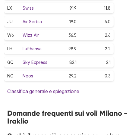
LX
Swiss
91.9
11.8
JU
Air Serbia
19.0
6.0
W6
Wizz Air
36.5
2.6
LH
Lufthansa
98.9
2.2
GQ
Sky Express
82.1
2.1
NO
Neos
29.2
0.3
Classifica generale e spiegazione
Domande frequenti sui voli Milano -
Iraklio