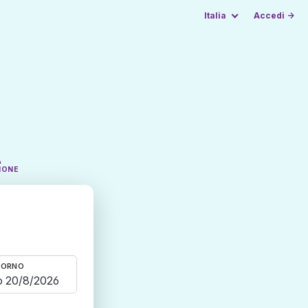
Italia
Accedi →
A
IONE
TORNO