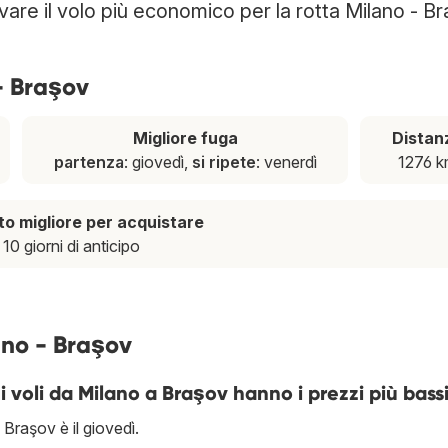
ovare il volo più economico per la rotta Milano - Br
 - Braşov
Migliore fuga
Distan
partenza
: giovedì,
si ripete
: venerdì
1276 
 migliore per acquistare
10 giorni di anticipo
ano - Braşov
 i voli da Milano a Braşov hanno i prezzi più bass
Braşov è il giovedì.