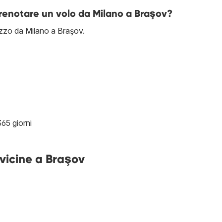
prenotare un volo da Milano a Braşov?
rezzo da Milano a Braşov.
365 giorni
 vicine a Braşov