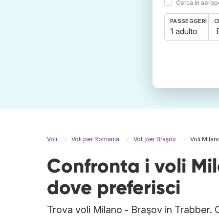
Cerca in aeropo
PASSEGGERI
C
1 adulto
Voli
Voli per Romania
Voli per Braşov
Voli Milan
Confronta i voli M
dove preferisci
Trova voli Milano - Braşov in Trabber. 