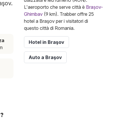
utilizzata è leu rumeno (RON).
aşov.
L'aeroporto che serve città è
Brașov-
Ghimbav
(9 km). Trabber offre 25
hotel a Braşov per i visitatori di
questo città di Romania.
za
Hotel in Braşov
km
Auto a Braşov
i?