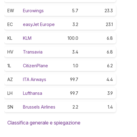
EW
Eurowings
5.7
23.3
EC
easyJet Europe
3.2
23.1
KL
KLM
100.0
6.8
HV
Transavia
3.4
6.8
1L
CitizenPlane
1.0
6.2
AZ
ITA Airways
99.7
4.4
LH
Lufthansa
99.7
3.9
SN
Brussels Airlines
2.2
1.4
Classifica generale e spiegazione