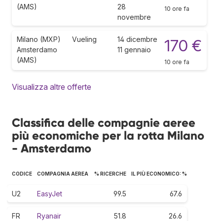
(AMS)
28
10 ore fa
novembre
Milano (MXP)
Vueling
14 dicembre
170 €
Amsterdamo
11 gennaio
(AMS)
10 ore fa
Visualizza altre offerte
Classifica delle compagnie aeree
più economiche per la rotta Milano
- Amsterdamo
CODICE
COMPAGNIA AEREA
% RICERCHE
IL PIÙ ECONOMICO: %
U2
EasyJet
99.5
67.6
FR
Ryanair
51.8
26.6