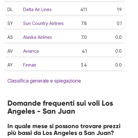
DL
Delta Air Lines
41.1
1.9
SY
Sun Country Airlines
7.8
0.1
AS
Alaska Airlines
7.0
0.0
AV
Avianca
4.1
0.0
AY
Finnair
3.4
0.0
Classifica generale e spiegazione
Domande frequenti sui voli Los
Angeles - San Juan
In quale mese si possono trovare prezzi
più bassi da Los Angeles a San Juan?