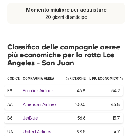
Momento migliore per acquistare
20 giorni di anticipo
Classifica delle compagnie aeree
più economiche per la rotta Los
Angeles - San Juan
CODICE
COMPAGNIA AEREA
% RICERCHE
IL PIÙ ECONOMICO: %
F9
Frontier Airlines
46.8
54.2
AA
American Airlines
100.0
44.8
B6
JetBlue
56.6
15.7
UA
United Airlines
98.5
4.7