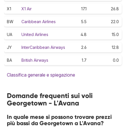
X1
X1 Air
17.1
26.8
BW
Caribbean Airlines
5.5
22.0
UA
United Airlines
4.8
15.0
JY
InterCaribbean Airways
2.6
12.8
BA
British Airways
1.7
0.0
Classifica generale e spiegazione
Domande frequenti sui voli
Georgetown - L'Avana
In quale mese si possono trovare prezzi
più bassi da Georgetown a L'Avana?