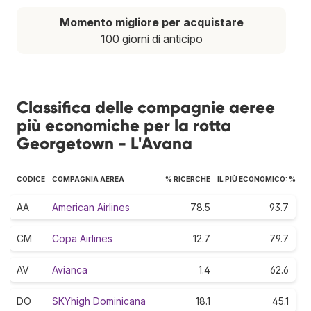
Momento migliore per acquistare
100 giorni di anticipo
Classifica delle compagnie aeree
più economiche per la rotta
Georgetown - L'Avana
CODICE
COMPAGNIA AEREA
% RICERCHE
IL PIÙ ECONOMICO: %
AA
American Airlines
78.5
93.7
CM
Copa Airlines
12.7
79.7
AV
Avianca
1.4
62.6
DO
SKYhigh Dominicana
18.1
45.1