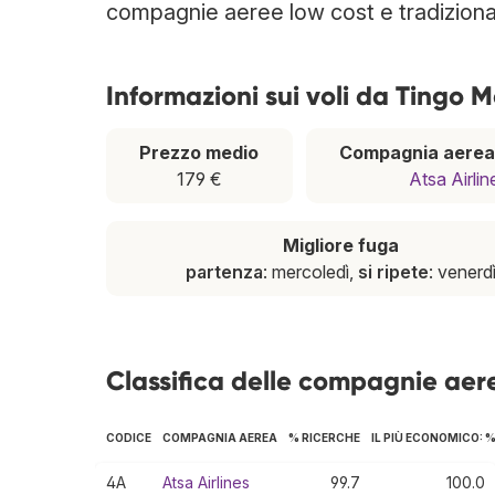
compagnie aeree low cost e tradizional
Informazioni sui voli da Tingo M
Prezzo medio
Compagnia aerea
179 €
Atsa Airlin
Migliore fuga
partenza
: mercoledì,
si ripete
: venerd
Classifica delle compagnie aer
CODICE
COMPAGNIA AEREA
% RICERCHE
IL PIÙ ECONOMICO: 
4A
Atsa Airlines
99.7
100.0