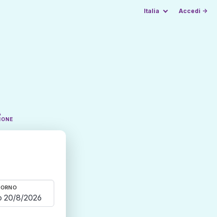
Italia
Accedi →
A
IONE
TORNO