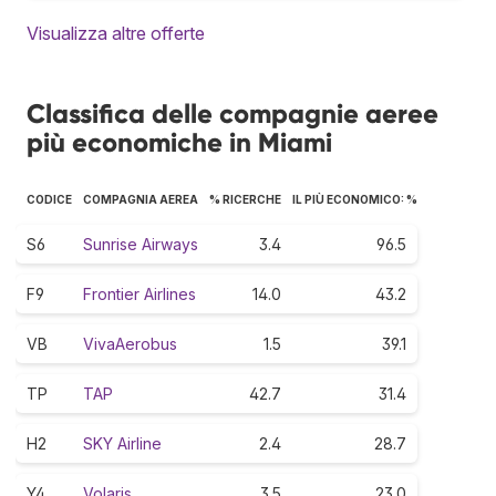
Visualizza altre offerte
Classifica delle compagnie aeree
più economiche in Miami
CODICE
COMPAGNIA AEREA
% RICERCHE
IL PIÙ ECONOMICO: %
S6
Sunrise Airways
3.4
96.5
F9
Frontier Airlines
14.0
43.2
VB
VivaAerobus
1.5
39.1
TP
TAP
42.7
31.4
H2
SKY Airline
2.4
28.7
Y4
Volaris
3.5
23.0