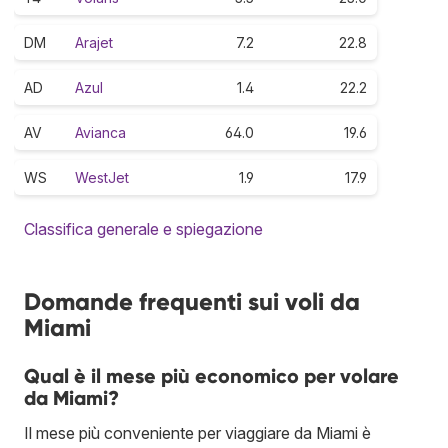
DM
Arajet
7.2
22.8
AD
Azul
1.4
22.2
AV
Avianca
64.0
19.6
WS
WestJet
1.9
17.9
Classifica generale e spiegazione
Domande frequenti sui voli da
Miami
Qual è il mese più economico per volare
da Miami?
Il mese più conveniente per viaggiare da Miami è